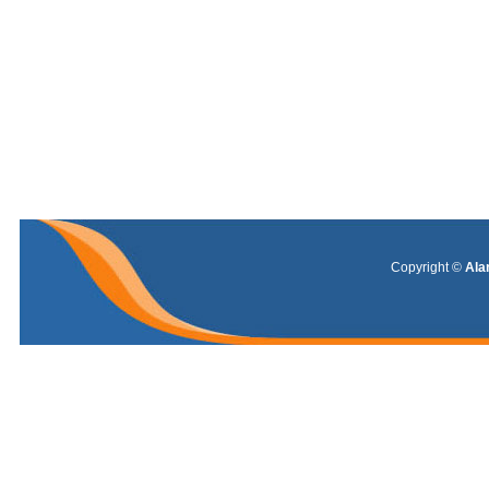
Warning
: Invalid argument supplied for foreach() in
/home/alarma
Copyright ©
Ala