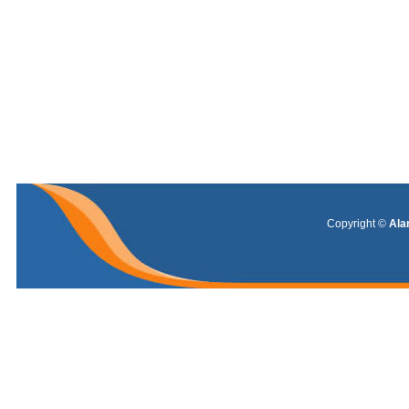
Warning
: Invalid argument supplied for foreach() in
/home/alar
Copyright ©
Ala